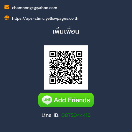
chamnongc@yahoo.com
https://aps-clinic.yellowpages.co.th
เพิ่มเพื่อน
Line ID:
0875044416