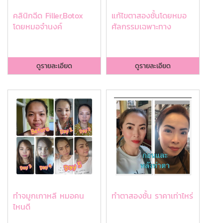
คลินิกฉีด Filler,Botox
แก้ไขตาสองชั้นโดยหมอ
โดยหมอจำนงค์
ศัลกรรมเฉพาะทาง
ดูรายละเอียด
ดูรายละเอียด
ทําจมูกเกาหลี หมอคน
ทําตาสองชั้น ราคาเท่าไหร่
ไหนดี