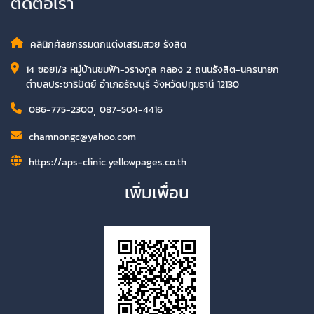
ติดต่อเรา
คลินิกศัลยกรรมตกแต่งเสริมสวย รังสิต
14 ซอย1/3 หมู่บ้านชมฟ้า-วรางกูล คลอง 2 ถนนรังสิต-นครนายก
ตำบลประชาธิปัตย์ อำเภอธัญบุรี จังหวัดปทุมธานี 12130
086-775-2300
,
087-504-4416
chamnongc@yahoo.com
https://aps-clinic.yellowpages.co.th
เพิ่มเพื่อน