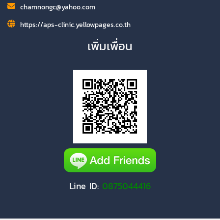
chamnongc@yahoo.com
https://aps-clinic.yellowpages.co.th
เพิ่มเพื่อน
Line ID:
0875044416