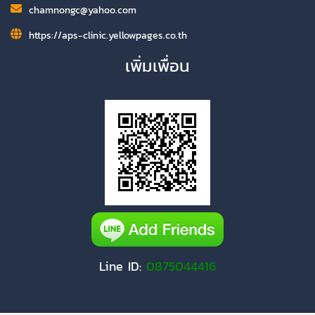
chamnongc@yahoo.com
https://aps-clinic.yellowpages.co.th
เพิ่มเพื่อน
Line ID:
0875044416