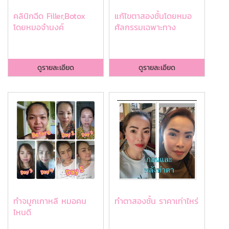
คลินิกฉีด Filler,Botox
แก้ไขตาสองชั้นโดยหมอ
โดยหมอจำนงค์
ศัลกรรมเฉพาะทาง
ดูรายละเอียด
ดูรายละเอียด
ทําจมูกเกาหลี หมอคน
ทําตาสองชั้น ราคาเท่าไหร่
ไหนดี