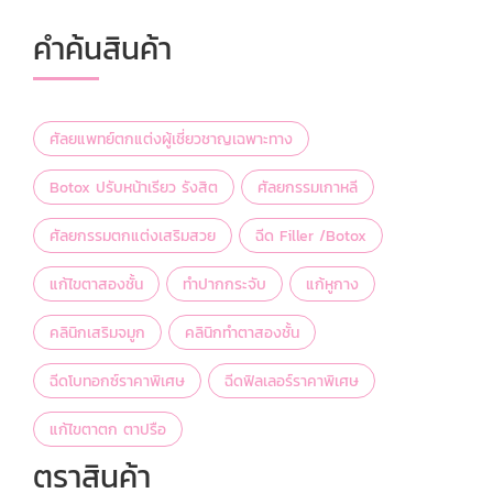
คำค้นสินค้า
ศัลยแพทย์ตกแต่งผู้เชี่ยวชาญเฉพาะทาง
Botox ปรับหน้าเรียว รังสิต
ศัลยกรรมเกาหลี
ศัลยกรรมตกแต่งเสริมสวย
ฉีด Filler /Botox
แก้ไขตาสองชั้น
ทำปากกระจับ
แก้หูกาง
คลินิกเสริมจมูก
คลินิกทำตาสองชั้น
ฉีดโบทอกซ์ราคาพิเศษ
ฉีดฟิลเลอร์ราคาพิเศษ
แก้ไขตาตก ตาปรือ
ตราสินค้า