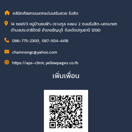
คลินิกศัลยกรรมตกแต่งเสริมสวย รังสิต
14 ซอย1/3 หมู่บ้านชมฟ้า-วรางกูล คลอง 2 ถนนรังสิต-นครนายก
ตำบลประชาธิปัตย์ อำเภอธัญบุรี จังหวัดปทุมธานี 12130
086-775-2300
,
087-504-4416
chamnongc@yahoo.com
https://aps-clinic.yellowpages.co.th
เพิ่มเพื่อน