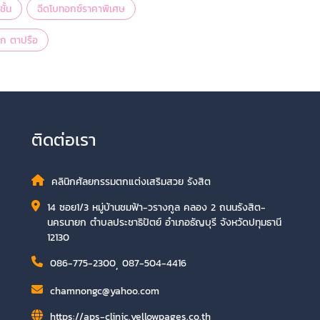
ั้น
ฉีดโบทอกซ์ราคาพิเศษ
ก ตาปรือ
ติดต่อเรา
คลินิกศัลยกรรมตกแต่งเสริมสวย รังสิต
14 ซอย1/3 หมู่บ้านชมฟ้า-วรางกูล คลอง 2 ถนนรังสิต-
นครนายก ตำบลประชาธิปัตย์ อำเภอธัญบุรี จังหวัดปทุมธานี
12130
086-775-2300
,
087-504-4416
chamnongc@yahoo.com
https://aps-clinic.yellowpages.co.th