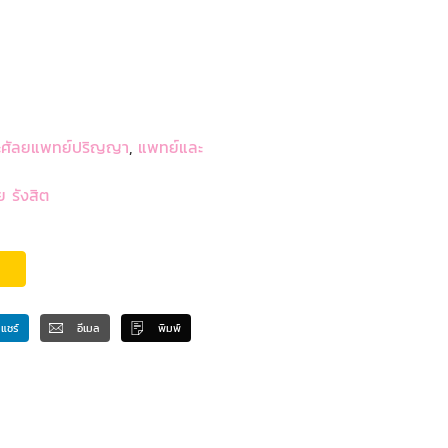
ะศัลยแพทย์ปริญญา
,
แพทย์และ
 รังสิต
แชร์
อีเมล
พิมพ์