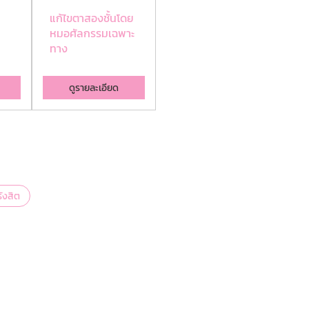
แก้ไขตาสองชั้นโดย
ทําจมูกเกาหลี หมอ
ทํ
หมอศัลกรรมเฉพาะ
คนไหนดี
เท
ทาง
ดูรายละเอียด
ดูรายละเอียด
ังสิต