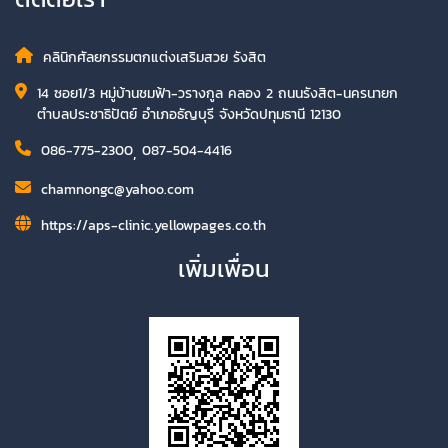
คลินิกศัลยกรรมตกแต่งเสริมสวย รังสิต
14 ซอย1/3 หมู่บ้านชมฟ้า-วรางกูล คลอง 2 ถนนรังสิต-นครนายก
ตำบลประชาธิปัตย์ อำเภอธัญบุรี จังหวัดปทุมธานี 12130
086-775-2300
,
087-504-4416
chamnongc@yahoo.com
https://aps-clinic.yellowpages.co.th
เพิ่มเพื่อน