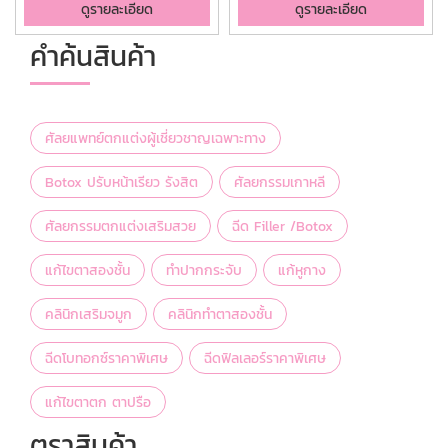
ดูรายละเอียด
ดูรายละเอียด
คำค้นสินค้า
ศัลยแพทย์ตกแต่งผู้เชี่ยวชาญเฉพาะทาง
Botox ปรับหน้าเรียว รังสิต
ศัลยกรรมเกาหลี
ศัลยกรรมตกแต่งเสริมสวย
ฉีด Filler /Botox
แก้ไขตาสองชั้น
ทำปากกระจับ
แก้หูกาง
คลินิกเสริมจมูก
คลินิกทำตาสองชั้น
ฉีดโบทอกซ์ราคาพิเศษ
ฉีดฟิลเลอร์ราคาพิเศษ
แก้ไขตาตก ตาปรือ
ตราสินค้า