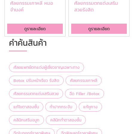
ศัลยกรรมเกาหลี หมอ
ศัลยกรรมตกแต่งเสริม
จำนงค์
สวยรังสิต
ดูรายละเอียด
ดูรายละเอียด
คำค้นสินค้า
ศัลยแพทย์ตกแต่งผู้เชี่ยวชาญเฉพาะทาง
Botox ปรับหน้าเรียว รังสิต
ศัลยกรรมเกาหลี
ศัลยกรรมตกแต่งเสริมสวย
ฉีด Filler /Botox
แก้ไขตาสองชั้น
ทำปากกระจับ
แก้หูกาง
คลินิกเสริมจมูก
คลินิกทำตาสองชั้น
ฉีดโบทอกซ์ราคาพิเศษ
ฉีดฟิลเลอร์ราคาพิเศษ