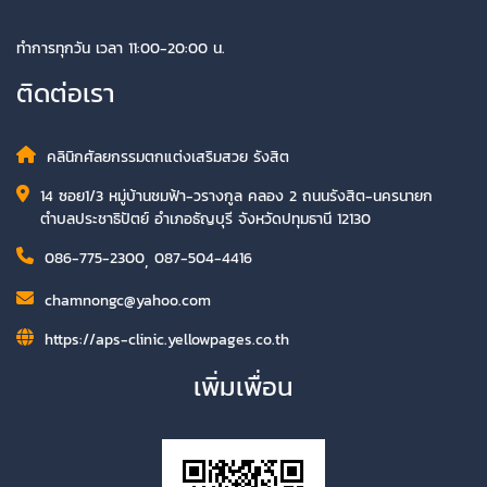
ทำการทุกวัน เวลา 11:00-20:00 น.
ติดต่อเรา
คลินิกศัลยกรรมตกแต่งเสริมสวย รังสิต
14 ซอย1/3 หมู่บ้านชมฟ้า-วรางกูล คลอง 2 ถนนรังสิต-นครนายก
ตำบลประชาธิปัตย์ อำเภอธัญบุรี จังหวัดปทุมธานี 12130
086-775-2300
,
087-504-4416
chamnongc@yahoo.com
https://aps-clinic.yellowpages.co.th
เพิ่มเพื่อน